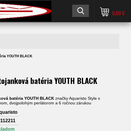
0,00 €
atéria YOUTH BLACK
tojanková batéria YOUTH BLACK
nková batéria YOUTH BLACK
značky Aquaristo Style s
enom, dvojpolohým perlátorom a 6 ročnou zárukou
quaristo
I112211
kladom