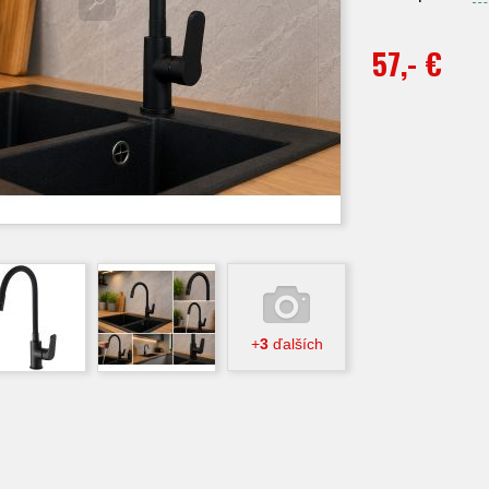
57,- €
+
3
ďalších