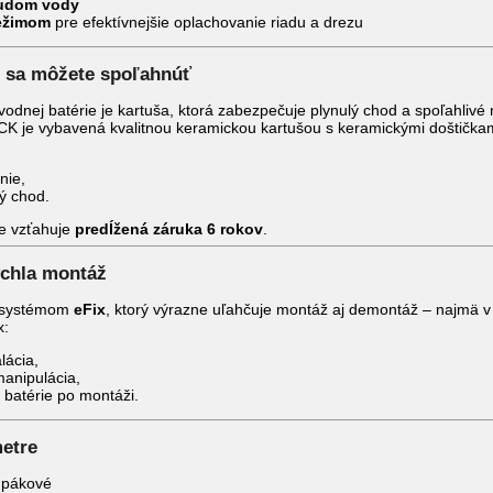
rúdom vody
ežimom
pre efektívnejšie oplachovanie riadu a drezu
rú sa môžete spoľahnúť
dnej batérie je kartuša, ktorá zabezpečuje plynulý chod a spoľahlivé m
 je vybavená kvalitnou keramickou kartušou s keramickými doštičkam
,
nie,
ý chod.
e vzťahuje
predĺžená záruka 6 rokov
.
ýchla montáž
á systémom
eFix
, ktorý výrazne uľahčuje montáž aj demontáž – najmä v
x:
alácia,
manipulácia,
a batérie po montáži.
etre
: pákové