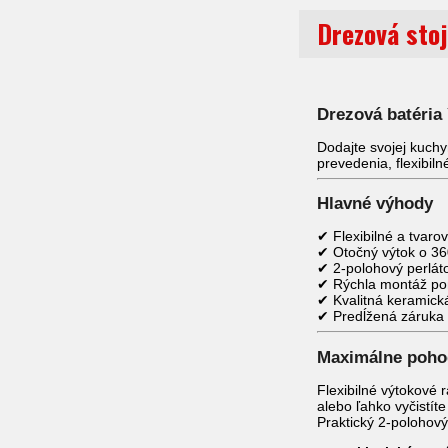
Drezová sto
Drezová batéria
Dodajte svojej kuch
prevedenia, flexibil
Hlavné výhody
✔ Flexibilné a tvar
✔ Otočný výtok o 36
✔ 2-polohový perláto
✔ Rýchla montáž po
✔ Kvalitná keramick
✔ Predĺžená záruka 
Maximálne pohod
Flexibilné výtokové
alebo ľahko vyčistíte
Praktický 2-polohov