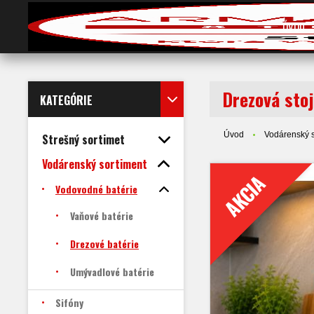
ÚVOD
Drezová sto
KATEGÓRIE
Úvod
Vodárenský s
Strešný sortimet
Vodárenský sortiment
AKCIA
Vodovodné batérie
Vaňové batérie
Drezové batérie
Umývadlové batérie
Sifóny