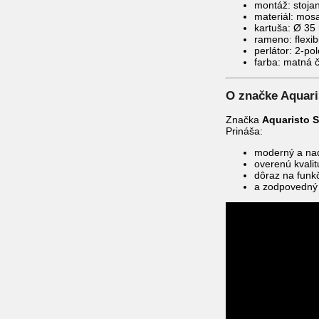
montáž: stoja
materiál: mos
kartuša: Ø 3
rameno: flexib
perlátor: 2-po
farba: matná 
O značke Aquari
Značka
Aquaristo S
Prináša:
moderný a nad
overenú kvalit
dôraz na funk
a zodpovedný 