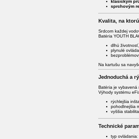
klasickým p
sprchovým r
Kvalita, na kto
Srdcom každej vodovo
Batéria YOUTH BLACK
dlhú životnosť
plynulé ovláda
bezproblémov
Na kartušu sa navyš
Jednoduchá a r
Batéria je vybaven
Výhody systému eFi
rýchlejšia inšt
pohodlnejšia 
vyššia stabilit
Technické param
typ ovládania