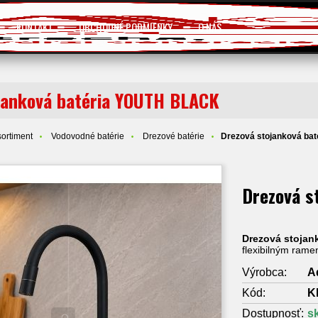
KONTAKT
OBCHODNÉ PODMIENKY
O NÁS
janková batéria YOUTH BLACK
ortiment
Vodovodné batérie
Drezové batérie
Drezová stojanková b
Drezová s
Drezová stoja
flexibilným ram
Výrobca:
A
Kód:
K
Dostupnosť:
s