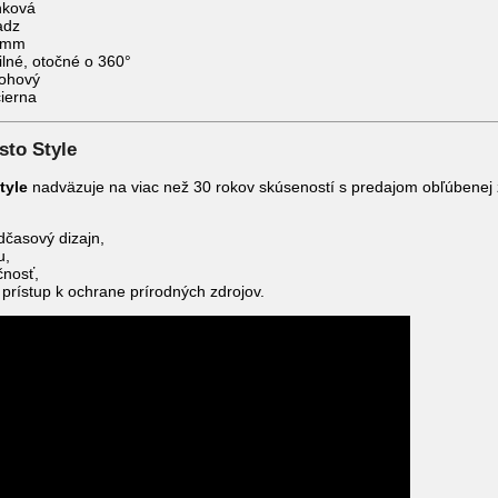
nková
adz
5 mm
ilné, otočné o 360°
lohový
čierna
sto Style
tyle
nadväzuje na viac než 30 rokov skúseností s predajom obľúbenej z
časový dizajn,
u,
čnosť,
prístup k ochrane prírodných zdrojov.