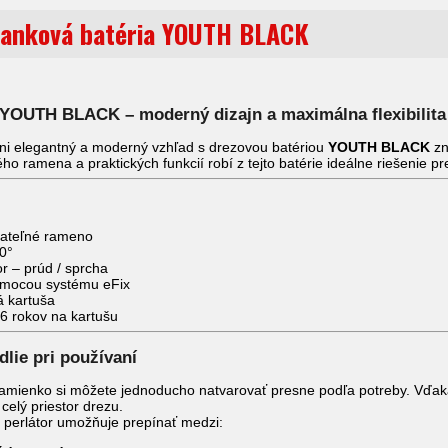
janková batéria YOUTH BLACK
 YOUTH BLACK – moderný dizajn a maximálna flexibilita
yni elegantný a moderný vzhľad s drezovou batériou
YOUTH BLACK
zn
ného ramena a praktických funkcií robí z tejto batérie ideálne riešenie 
ovateľné rameno
0°
r – prúd / sprcha
mocou systému eFix
á kartuša
6 rokov na kartušu
lie pri používaní
 ramienko si môžete jednoducho natvarovať presne podľa potreby. Vďak
 celý priestor drezu.
ý perlátor umožňuje prepínať medzi: