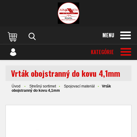
MENU
KATEGÓRIE
Vrták obojstranný do kovu 4,1mm
Úvod
Strešný sortimet
Spojovací materiál
Vrták
obojstranný do kovu 4,1mm