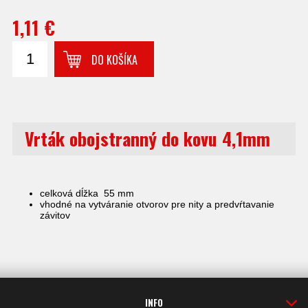
1,11 €
DO KOŠÍKA
Vrták obojstranný do kovu 4,1mm
celková dĺžka 55 mm
vhodné na vytváranie otvorov pre nity a predvŕtavanie
závitov
INFO