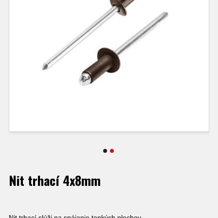
Nit trhací 4x8mm
Nit trhací slúži na spájanie tenkých plechov