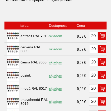
farba
Dostupnosť
Cena
0,09 €
antracit RAL 7016
skladom
červená RAL
0,09 €
skladom
3009
0,09 €
čierna RAL 9005
skladom
0,09 €
pozink
skladom
0,09 €
hnedá RAL 8017
skladom
tmavohnedá RAL
0,09 €
skladom
8019