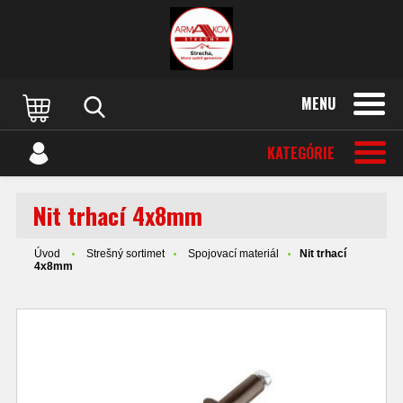
MENU
KATEGÓRIE
Nit trhací 4x8mm
Úvod
Strešný sortimet
Spojovací materiál
Nit trhací
4x8mm