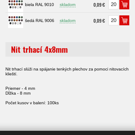
0,09 €
biela RAL 9010
skladom
0,09 €
šedá RAL 9006
skladom
Nit trhací 4x8mm
Nit trhací slúži na spájanie tenkých plechov za pomoci nitovacích
klieští.
Priemer - 4 mm
Dĺžka - 8 mm
Počet kusov v balení: 100ks