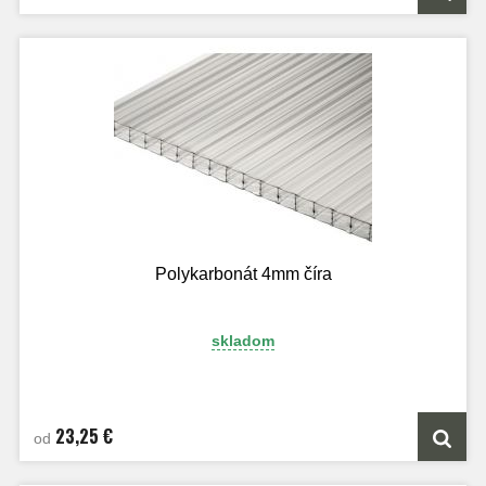
Polykarbonát 4mm číra
skladom
23,25 €
od