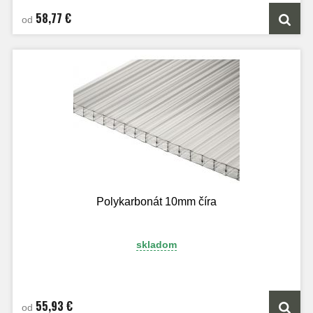
58,77 €
od
Polykarbonát 10mm číra
skladom
55,93 €
od