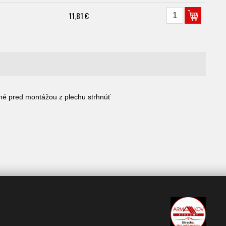
11,81 €
né pred montážou z plechu strhnúť