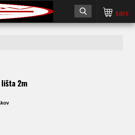
0,00 €
 lišta 2m
akov