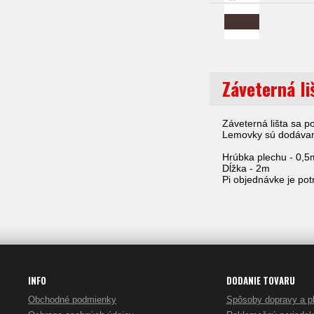
Záveterná l
Záveterná lišta sa p
Lemovky sú dodávané
Hrúbka plechu - 0,
Dĺžka - 2m
Pi objednávke je po
INFO
DODANIE TOVARU
Obchodné podmienky
Spôsoby dopravy a p