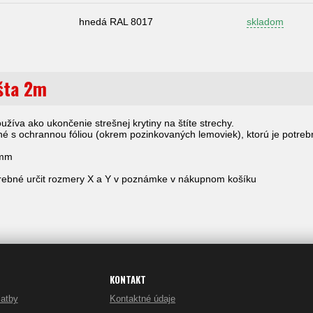
hnedá RAL 8017
skladom
išta 2m
oužíva ako ukončenie strešnej krytiny na štíte strechy.
 s ochrannou fóliou (okrem pozinkovaných lemoviek), ktorú je potreb
5mm
trebné určit rozmery X a Y v poznámke v nákupnom košíku
KONTAKT
latby
Kontaktné údaje