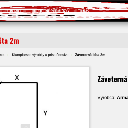
KONTAKT
OBCHODNÉ PODMIENKY
O NÁS
išta 2m
met
Klampiarske výrobky a príslušenstvo
Záveterná lišta 2m
Záveterná
Výrobca:
Arm